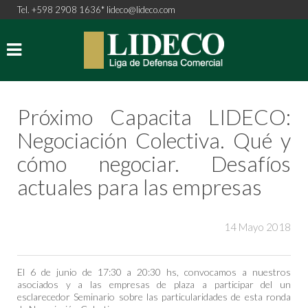
Tel. +598 2908 1636*
lideco@lideco.com
Próximo Capacita LIDECO:
Negociación Colectiva. Qué y
cómo negociar. Desafíos
actuales para las empresas
14 Mayo 2018
El 6 de junio de 17:30 a 20:30 hs, convocamos a nuestros
asociados y a las empresas de plaza a participar del un
esclarecedor Seminario sobre las particularidades de esta ronda