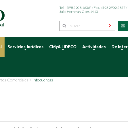
Tel. +598 2908 1636* / Fax. +598 2902 2857 /
Julio Herrera y Obes 1413
l
Servicios Jurídicos
CMyA LIDECO
Actividades
De Inte
tes Comerciales
Infocuentas