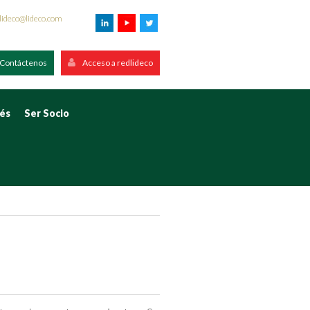
lideco@lideco.com
Contáctenos
Acceso a redlideco
rés
Ser Socio