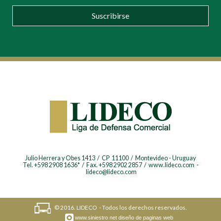
Suscribirse
Julio Herrera y Obes 1413 / CP 11100 / Montevideo - Uruguay
Tel. +598 2908 1636* / Fax. +598 2902 2857 / www.lideco.com -
lideco@lideco.com
© 2016. LIDECO - Todos los derechos reservados.
www.siniestro.net
diseño de paginas web