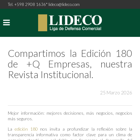
Tel. +598 2908 1636*
lideco@lideco.com
Compartimos la Edición 180
de +Q Empresas, nuestra
Revista Institucional.
25 Marzo 2026
Mejor información: mejores decisiones, más negocios, negocios
más seguros.
La
edición 180
nos invita a profundizar la reflexión sobre la
transparencia informativa como factor clave para un clima de