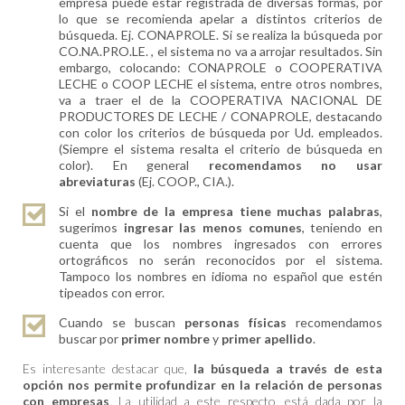
empresa puede estar registrada de diversas formas, por
lo que se recomienda apelar a distintos criterios de
búsqueda. Ej. CONAPROLE. Si se realiza la búsqueda por
CO.NA.PRO.LE. , el sistema no va a arrojar resultados. Sin
embargo, colocando: CONAPROLE o COOPERATIVA
LECHE o COOP LECHE el sistema, entre otros nombres,
va a traer el de la COOPERATIVA NACIONAL DE
PRODUCTORES DE LECHE / CONAPROLE, destacando
con color los criterios de búsqueda por Ud. empleados.
(Siempre el sistema resalta el criterio de búsqueda en
color). En general
recomendamos no usar
abreviaturas
(Ej. COOP., CIA.).
Si el
nombre de la empresa tiene muchas palabras
,
sugerimos
ingresar las menos comunes
, teniendo en
cuenta que los nombres ingresados con errores
ortográficos no serán reconocidos por el sistema.
Tampoco los nombres en idioma no español que estén
tipeados con error.
Cuando se buscan
personas físicas
recomendamos
buscar por
primer nombre
y
primer apellido
.
Es interesante destacar que,
la búsqueda a través de esta
opción nos permite profundizar en la relación de personas
con empresas
. La utilidad a este respecto, está dada por la