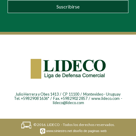
Suscribirse
Julio Herrera y Obes 1413 / CP 11100 / Montevideo - Uruguay
Tel. +598 2908 1636* / Fax. +598 2902 2857 / www.lideco.com -
lideco@lideco.com
© 2016. LIDECO - Todos los derechos reservados.
www.siniestro.net
diseño de paginas web