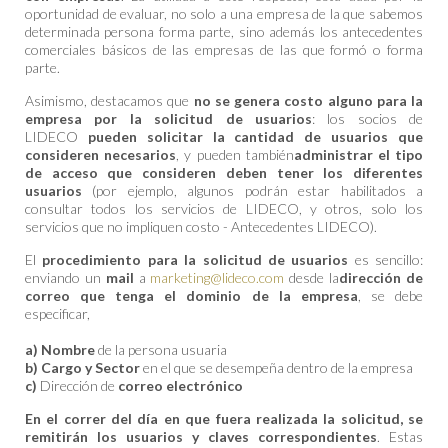
oportunidad de evaluar, no solo a una empresa de la que sabemos
determinada persona forma parte, sino además los antecedentes
comerciales básicos de las empresas de las que formó o forma
parte.
Asimismo, destacamos que
no se genera costo alguno para la
empresa por la solicitud de usuarios
: los socios de
LIDECO
pueden solicitar la cantidad de usuarios que
consideren necesarios
, y pueden también
administrar el tipo
de acceso que consideren deben tener los diferentes
usuarios
(por ejemplo, algunos podrán estar habilitados a
consultar todos los servicios de LIDECO, y otros, solo los
servicios que no impliquen costo - Antecedentes LIDECO).
El
procedimiento para la solicitud de usuarios
es sencillo:
enviando un
mail
a
marketing@lideco.com
desde la
dirección de
correo que tenga el dominio de la empresa
, se debe
especificar,
a) Nombre
de la persona usuaria
b) Cargo y Sector
en el que se desempeña dentro de la empresa
c)
Dirección de
correo electrónico
En el correr del día en que fuera realizada la solicitud, se
remitirán los usuarios y claves correspondientes
. Estas