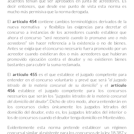
acuerdos tenían que ser aprobados en junta de acreedores. Es
decir entonces, que desde ese punto de vista esta norma es
mucho más permisiva que la norma derogada.
El
artículo 454
contiene cambios terminológicos derivados de la
nueva normativa y flexibiliza las exigencias para decretar el
concurso a instancias de los acreedores cuando establece que
ahora el concurso “
será necesario cuando lo promueva uno o más
acreedores
” sin hacer referencia a la existencia o no de bienes.
Antes se exigía que el concurso necesario fuera promovido por un
acreedor cuando existieran dos o más acreedores que hubieran
promovido ejecución contra el deudor y no existieren bienes
bastantes para cubrir la suma reclamada.
El
artículo 455
es el que establece el juzgado competente para
entender en el concurso voluntario y prevé que será “
el juzgado
letrado de la materia concursal de su domicilio
” y el
artículo
456
establece el juzgado competente para los concursos
necesarios que serán los “
juzgados letrados de la materia concursal
del domicilio del deudor
”. Dicho de otro modo, ahora entenderán en
los concursos civiles únicamente los juzgados letrados del
domicilio del deudor, esto es, los juzgados letrados del interior o
los de concursos cuando el deudor tenga domicilio en Montevideo.
Evidentemente esta norma pretende establecer un régimen
concursal similar al existente para los concursos de la ley 18.387 y