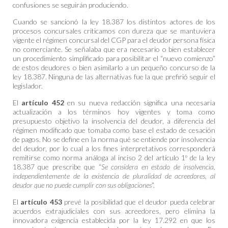
confusiones se seguirán produciendo.
Cuando se sancionó la ley 18.387 los distintos actores de los
procesos concursales criticamos con dureza que se mantuviera
vigente el régimen concursal del CGP para el deudor persona física
no comerciante. Se señalaba que era necesario o bien establecer
un procedimiento simplificado para posibilitar el “nuevo comienzo”
de estos deudores o bien asimilarlo a un pequeño concurso de la
ley 18.387. Ninguna de las alternativas fue la que prefirió seguir el
legislador.
El
artículo 452
en su nueva redacción significa una necesaria
actualización a los términos hoy vigentes y toma como
presupuesto objetivo la insolvencia del deudor, a diferencia del
régimen modificado que tomaba como base el estado de cesación
de pagos. No se define en la norma qué se entiende por insolvencia
del deudor, por lo cual a los fines interpretativos corresponderá
remitirse como norma análoga al inciso 2 del artículo 1º de la ley
18.387 que prescribe que “
Se considera en estado de insolvencia,
independientemente de la existencia de pluralidad de acreedores, al
deudor que no puede cumplir con sus obligaciones
”.
El
artículo 453
prevé la posibilidad que el deudor pueda celebrar
acuerdos extrajudiciales con sus acreedores, pero elimina la
innovadora exigencia establecida por la ley 17.292 en que los