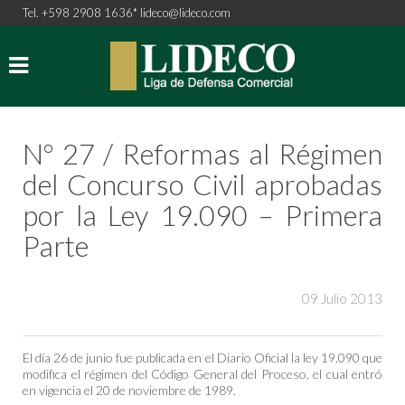
Tel. +598 2908 1636*
lideco@lideco.com
Nº 27 / Reformas al Régimen
del Concurso Civil aprobadas
por la Ley 19.090 – Primera
Parte
09 Julio 2013
El día 26 de junio fue publicada en el Diario Oficial la ley 19.090 que
modifica el régimen del Código General del Proceso, el cual entró
en vigencia el 20 de noviembre de 1989.